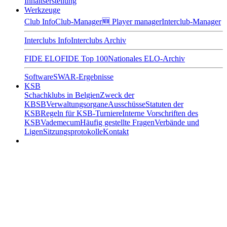
Inhaltserstellung
Werkzeuge
Club Info
Club-Manager
🆕 Player manager
Interclub-Manager
Interclubs Info
Interclubs Archiv
FIDE ELO
FIDE Top 100
Nationales ELO-Archiv
Software
SWAR-Ergebnisse
KSB
Schachklubs in Belgien
Zweck der
KBSB
Verwaltungsorgane
Ausschüsse
Statuten der
KSB
Regeln für KSB-Turniere
Interne Vorschriften des
KSB
Vademecum
Häufig gestellte Fragen
Verbände und
Ligen
Sitzungsprotokolle
Kontakt