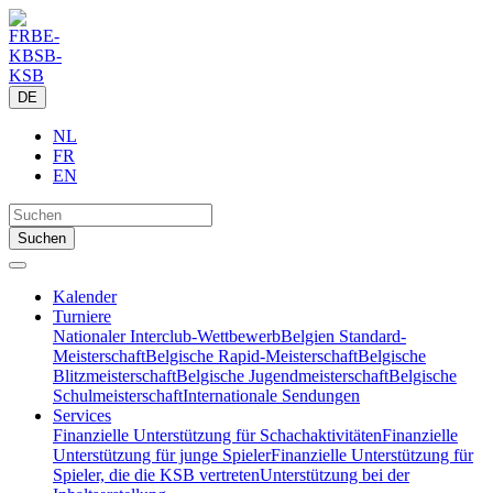
DE
NL
FR
EN
Kalender
Turniere
Nationaler Interclub-Wettbewerb
Belgien Standard-
Meisterschaft
Belgische Rapid-Meisterschaft
Belgische
Blitzmeisterschaft
Belgische Jugendmeisterschaft
Belgische
Schulmeisterschaft
Internationale Sendungen
Services
Finanzielle Unterstützung für Schachaktivitäten
Finanzielle
Unterstützung für junge Spieler
Finanzielle Unterstützung für
Spieler, die die KSB vertreten
Unterstützung bei der