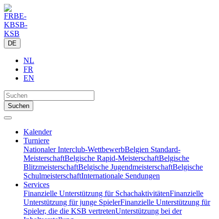
DE
NL
FR
EN
Kalender
Turniere
Nationaler Interclub-Wettbewerb
Belgien Standard-
Meisterschaft
Belgische Rapid-Meisterschaft
Belgische
Blitzmeisterschaft
Belgische Jugendmeisterschaft
Belgische
Schulmeisterschaft
Internationale Sendungen
Services
Finanzielle Unterstützung für Schachaktivitäten
Finanzielle
Unterstützung für junge Spieler
Finanzielle Unterstützung für
Spieler, die die KSB vertreten
Unterstützung bei der