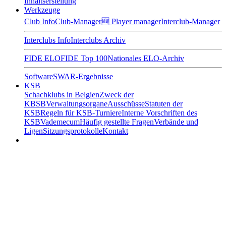
Inhaltserstellung
Werkzeuge
Club Info
Club-Manager
🆕 Player manager
Interclub-Manager
Interclubs Info
Interclubs Archiv
FIDE ELO
FIDE Top 100
Nationales ELO-Archiv
Software
SWAR-Ergebnisse
KSB
Schachklubs in Belgien
Zweck der
KBSB
Verwaltungsorgane
Ausschüsse
Statuten der
KSB
Regeln für KSB-Turniere
Interne Vorschriften des
KSB
Vademecum
Häufig gestellte Fragen
Verbände und
Ligen
Sitzungsprotokolle
Kontakt